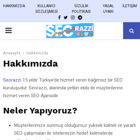
HAKKIMIZDA
KULLANICI
GIZLILIK
YASAL
İLETIŞIM
SÖZLEŞMESI
POLITIKASI
UYARI
FACEBOOK
TWITTER
INSTAGRAM
TELEGRAM
PRIMARY
MENU
Anasayfa
Hakkımızda
Hakkımızda
Seorazzi
15 yıldır Türkiye’de hizmet veren bağımsız bir SEO
kuruluşudur. Seorazzi, alanında yetkin ekibi ile müşterilerine
hizmet veren SEO Ajansıdır.
Neler Yapıyoruz?
Müşterilerimize sunmuş olduğumuz yüksek kaliteli ve yararlı
SEO çalışmaları ile sitelerinizin hedef kelimelerde