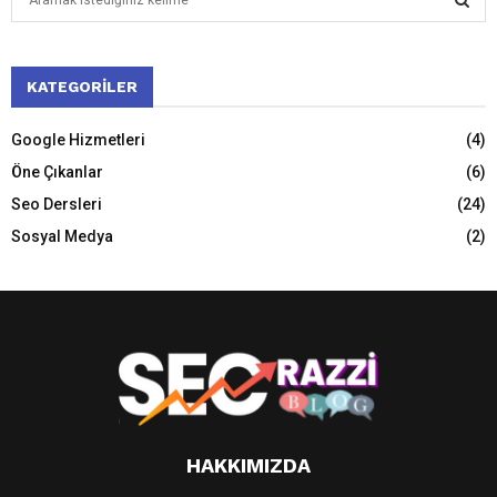
e
a
S
r
c
KATEGORILER
E
h
f
A
Google Hizmetleri
(4)
o
Öne Çıkanlar
(6)
r
R
:
Seo Dersleri
(24)
C
Sosyal Medya
(2)
H
HAKKIMIZDA