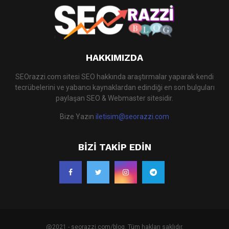
HAKKIMIZDA
SEOrazzi.com sitesi SEO hakkında araştırmalar yaparak kendi
tecrübelerini ve yabancı kaynaklardan edindiği en son bulguları
paylaşan SEO & Webmaster sitesidir.
Bize Yazın
iletisim@seorazzi.com
BIZI TAKIP EDIN
@2021 - seorazzi.com/blog. Tüm hakları saklıdır.