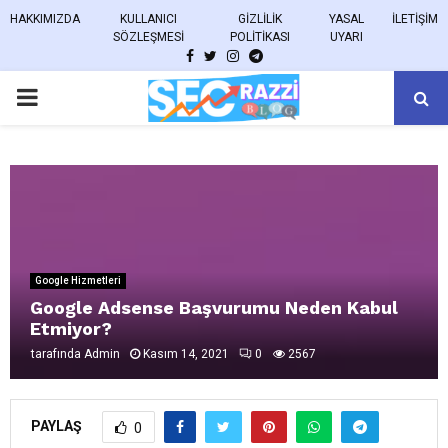
HAKKIMIZDA
KULLANICI
GIZLILIK
YASAL
İLETIŞIM
SÖZLEŞMESI
POLITIKASI
UYARI
FACEBOOK
TWITTER
INSTAGRAM
TELEGRAM
PRIMARY
MENU
Google Hizmetleri
Google Adsense Başvurumu Neden Kabul
Etmiyor?
tarafında
Admin
Kasım 14, 2021
0
2567
PAYLAŞ
0