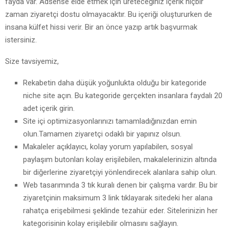
fayda var. Adsense elde etmek için üreteceğiniz içerik hiçbir
zaman ziyaretçi dostu olmayacaktır. Bu içeriği oluştururken de
insana külfet hissi verir. Bir an önce yazıp artık başvurmak
istersiniz.
Size tavsiyemiz,
Rekabetin daha düşük yoğunlukta olduğu bir kategoride
niche site açın. Bu kategoride gerçekten insanlara faydalı 20
adet içerik girin.
Site içi optimizasyonlarınızı tamamladığınızdan emin
olun.Tamamen ziyaretçi odaklı bir yapınız olsun.
Makaleler açıklayıcı, kolay yorum yapılabilen, sosyal
paylaşım butonları kolay erişilebilen, makalelerinizin altında
bir diğerlerine ziyaretçiyi yönlendirecek alanlara sahip olun.
Web tasarımında 3 tık kuralı denen bir çalışma vardır. Bu bir
ziyaretçinin maksimum 3 link tıklayarak sitedeki her alana
rahatça erişebilmesi şeklinde tezahür eder. Sitelerinizin her
kategorisinin kolay erişilebilir olmasını sağlayın.