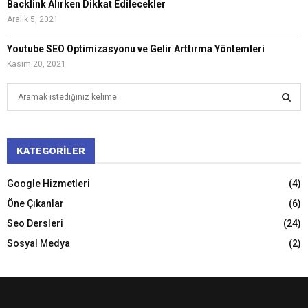
Backlink Alırken Dikkat Edilecekler
Aralık 5, 2021
Youtube SEO Optimizasyonu ve Gelir Arttırma Yöntemleri
Kasım 20, 2021
S
e
a
S
r
c
KATEGORILER
E
h
f
A
Google Hizmetleri
(4)
o
Öne Çıkanlar
(6)
r
R
:
Seo Dersleri
(24)
C
Sosyal Medya
(2)
H