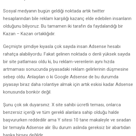
Sosyal medyanın bugün geldiği noktada artık twitter
hesaplarından bile reklam karşılığı kazanç elde edebilen insanların
olduğunu biliyoruz. Bu tamamen iki tarafın da faydalandığı bir
Kazan – Kazan ortaklığıdır.
Geçmişte şimdiye kıyasla çok sayıda insan Adsense hesabı
rahatça alabiliyordu. Fakat gelinen noktada o denli yüksek sayıda
bir site patlaması oldu ki, bu reklam-verenlerin aynı hızda
artmaması sonucunda piyasadaki reklam gelirlerinin düşmesine
sebep oldu. Anlaşılan o ki Google Adsense de bu durumda
piyasayı biraz daha rolantiye almak için artık eskisi kadar Adsense
konusunda bonkör değil.
Şunu çok sık duyarsınız. X site sahibi ücretli teması, onlarca
benzersiz içeriği ve tüm gerekli alanlara sahip olduğu halde
başvururken reddedilir ama Y sitesi 10 tane makaleyle ve sıradan
bir temayla Adsense alır. Bu durum aslında gereksiz bir abartıdan
başka birşey değildir.