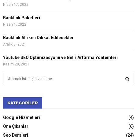
Nisan 17, 2022
Backlink Paketleri
Nisan 1, 2022
Backlink Alırken Dikkat Edilecekler
Aralık 5, 2021
Youtube SEO Optimizasyonu ve Gelir Arttırma Yöntemleri
Kasım 20, 2021
S
e
a
S
r
c
KATEGORILER
E
h
f
A
Google Hizmetleri
(4)
o
Öne Çıkanlar
(6)
r
R
:
Seo Dersleri
(24)