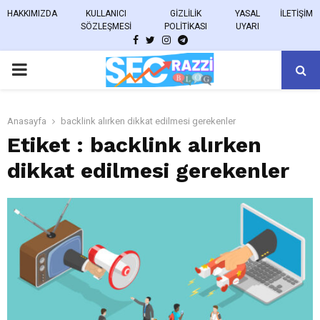
HAKKIMIZDA
KULLANICI
GIZLILIK
YASAL
İLETIŞIM
SÖZLEŞMESI
POLITIKASI
UYARI
FACEBOOK
TWITTER
INSTAGRAM
TELEGRAM
PRIMARY
MENU
Anasayfa
backlink alırken dikkat edilmesi gerekenler
Etiket : backlink alırken
dikkat edilmesi gerekenler