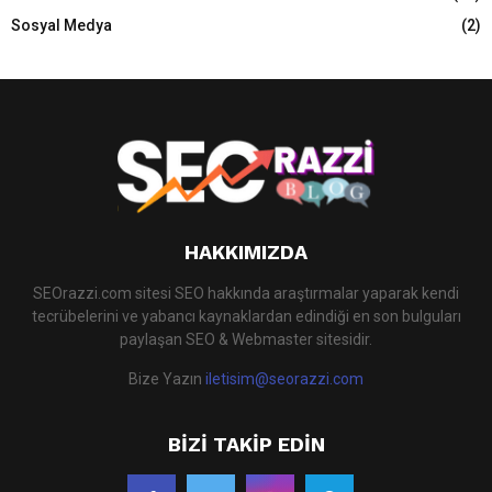
C
Sosyal Medya
(2)
H
HAKKIMIZDA
SEOrazzi.com sitesi SEO hakkında araştırmalar yaparak kendi
tecrübelerini ve yabancı kaynaklardan edindiği en son bulguları
paylaşan SEO & Webmaster sitesidir.
Bize Yazın
iletisim@seorazzi.com
BIZI TAKIP EDIN