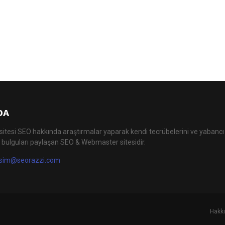
DA
itesi SEO hakkında araştırmalar yaparak kendi tecrübelerini ve yabanc
 bulguları paylaşan SEO & Webmaster sitesidir.
tisim@seorazzi.com
Hakk