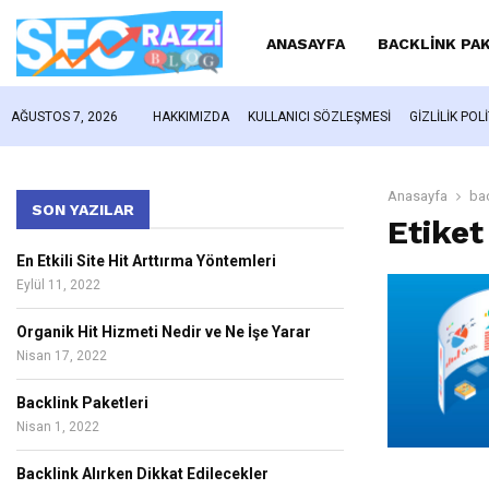
ANASAYFA
BACKLINK PA
AĞUSTOS 7, 2026
HAKKIMIZDA
KULLANICI SÖZLEŞMESI
GIZLILIK POL
Anasayfa
bac
SON YAZILAR
Etiket
En Etkili Site Hit Arttırma Yöntemleri
Eylül 11, 2022
Organik Hit Hizmeti Nedir ve Ne İşe Yarar
Nisan 17, 2022
Backlink Paketleri
Nisan 1, 2022
Backlink Alırken Dikkat Edilecekler