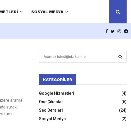
METLERI
SOSYAL MEDYA
FACEBOOK
TWITTE
INS
T
S
e
a
S
r
c
KATEGORILER
E
h
f
A
Google Hizmetleri
(4)
o
 üzere arama
Öne Çıkanlar
(6)
r
R
nda sürekli
:
Seo Dersleri
(24)
eri tüm
C
Sosyal Medya
(2)
H