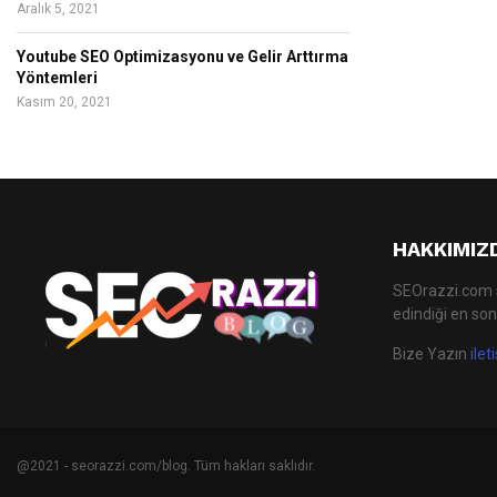
Aralık 5, 2021
Youtube SEO Optimizasyonu ve Gelir Arttırma
Yöntemleri
Kasım 20, 2021
HAKKIMIZ
SEOrazzi.com s
edindiği en son
Bize Yazın
ile
@2021 - seorazzi.com/blog. Tüm hakları saklıdır.