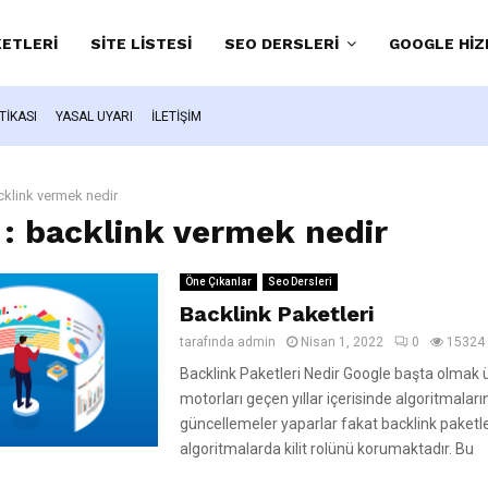
KETLERI
SITE LISTESI
SEO DERSLERI
GOOGLE HIZ
ITIKASI
YASAL UYARI
İLETIŞIM
klink vermek nedir
 : backlink vermek nedir
Öne Çıkanlar
Seo Dersleri
Backlink Paketleri
tarafında
admin
Nisan 1, 2022
0
15324
Backlink Paketleri Nedir Google başta olmak
motorları geçen yıllar içerisinde algoritmaları
güncellemeler yaparlar fakat backlink paketl
algoritmalarda kilit rolünü korumaktadır. Bu