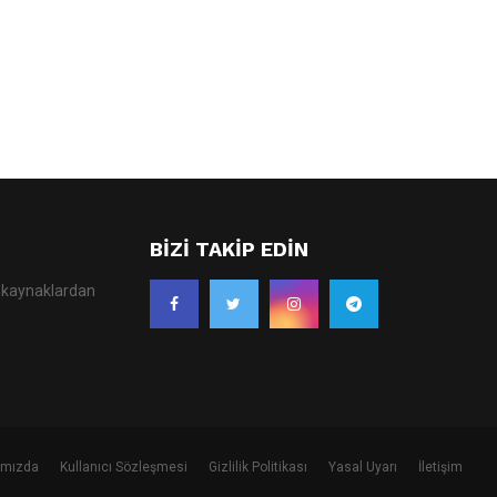
BIZI TAKIP EDIN
ı kaynaklardan
ımızda
Kullanıcı Sözleşmesi
Gizlilik Politikası
Yasal Uyarı
İletişim