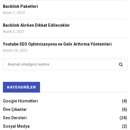
Backlink Paketleri
Nisan 1, 2022
Backlink Alırken Dikkat Edilecekler
Aralık 5, 2021
Youtube SEO Optimizasyonu ve Gelir Arttırma Yöntemleri
Kasım 20, 2021
S
e
a
S
r
c
KATEGORILER
E
h
f
A
Google Hizmetleri
(4)
o
Öne Çıkanlar
(6)
r
R
:
Seo Dersleri
(24)
C
Sosyal Medya
(2)