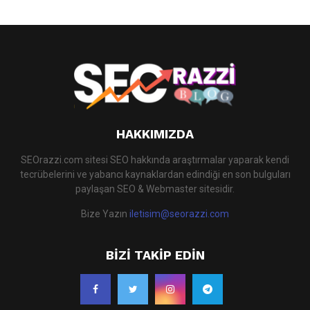
H
HAKKIMIZDA
SEOrazzi.com sitesi SEO hakkında araştırmalar yaparak kendi
tecrübelerini ve yabancı kaynaklardan edindiği en son bulguları
paylaşan SEO & Webmaster sitesidir.
Bize Yazın
iletisim@seorazzi.com
BIZI TAKIP EDIN