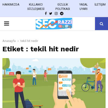
HAKKIMIZDA
KULLANICI
GIZLILIK
YASAL
İLETIŞIM
SÖZLEŞMESI
POLITIKASI
UYARI
FACEBOOK
TWITTER
INSTAGRAM
TELEGRAM
PRIMARY
MENU
Anasayfa
tekil hit nedir
Etiket : tekil hit nedir