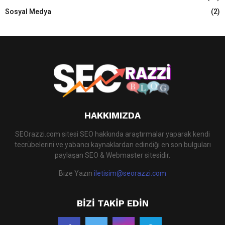
C
Sosyal Medya
(2)
H
HAKKIMIZDA
SEOrazzi.com sitesi SEO hakkında araştırmalar yaparak kendi
tecrübelerini ve yabancı kaynaklardan edindiği en son bulguları
paylaşan SEO & Webmaster sitesidir.
Bize Yazın
iletisim@seorazzi.com
BIZI TAKIP EDIN