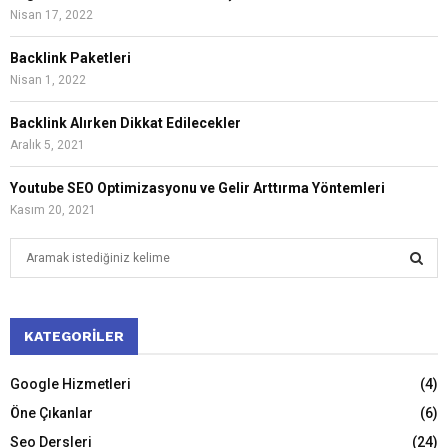
Nisan 17, 2022
Backlink Paketleri
Nisan 1, 2022
Backlink Alırken Dikkat Edilecekler
Aralık 5, 2021
Youtube SEO Optimizasyonu ve Gelir Arttırma Yöntemleri
Kasım 20, 2021
S
e
a
S
r
c
KATEGORILER
E
h
f
A
Google Hizmetleri
(4)
o
Öne Çıkanlar
(6)
r
R
:
Seo Dersleri
(24)