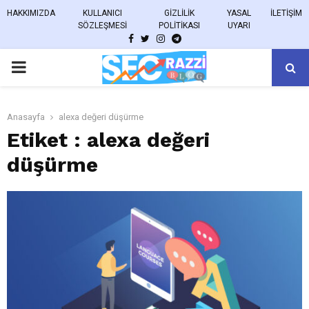
HAKKIMIZDA
KULLANICI
GIZLILIK
YASAL
İLETIŞIM
SÖZLEŞMESI
POLITIKASI
UYARI
FACEBOOK
TWITTER
INSTAGRAM
TELEGRAM
PRIMARY
MENU
Anasayfa
alexa değeri düşürme
Etiket : alexa değeri
düşürme